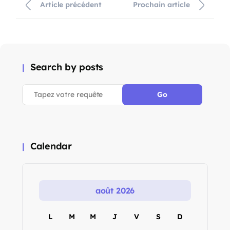
Article précédent
Prochain article
Search by posts
Calendar
août 2026
L
M
M
J
V
S
D