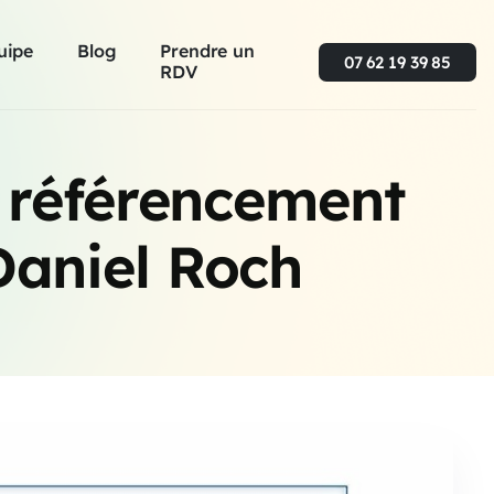
uipe
Blog
Prendre un
07 62 19 39 85
RDV
on référencement
Daniel Roch