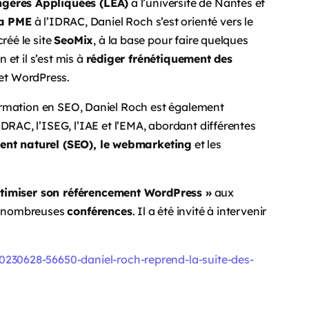
ngères Appliquées (LEA)
à l’université de Nantes et
la PME
à l’IDRAC, Daniel Roch s’est orienté vers le
réé le site
SeoMix
, à la base pour faire quelques
 et il s’est mis à
rédiger frénétiquement des
et WordPress.
 formation en SEO, Daniel Roch est également
IDRAC, l’ISEG, l’IAE et l’EMA, abordant différentes
ent naturel (SEO), le webmarketing
et les
timiser son référencement WordPress »
aux
es nombreuses
conférences
. Il a été invité à intervenir
30628-56650-daniel-roch-reprend-la-suite-des-