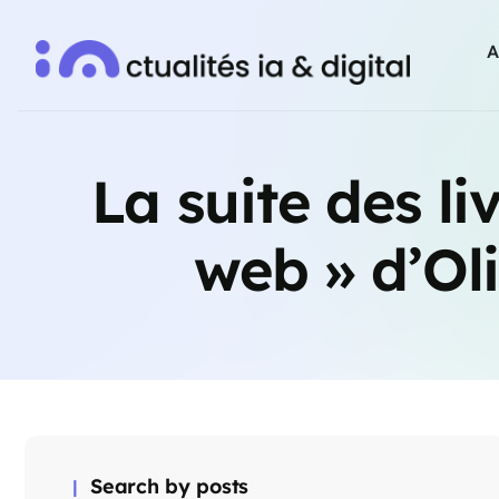
A
La suite des li
web » d’Ol
Search by posts